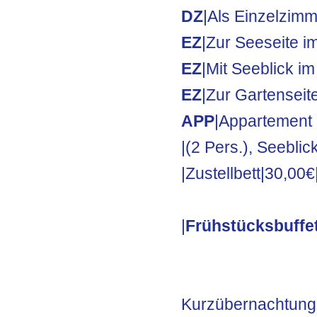
DZ
|Als Einzelzim
EZ
|Zur Seeseite i
EZ
|Mit Seeblick i
EZ
|Zur Gartenseit
APP
|Appartement 
|(2 Pers.), Seebli
|Zustellbett|30,00
|
Frühstücksbuffet
Kurzübernachtungs