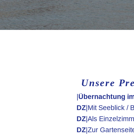
Unsere Pre
|
Übernachtung i
DZ
|Mit Seeblick /
DZ
|Als Einzelzim
DZ
|Zur Gartensei