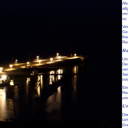
Als
all
ver
zu 
Ve
Ges
Ke
Re
Ha
Uns
Des
ver
Sei
Inh
Ein
Rec
um
Ur
Die
Urh
Gre