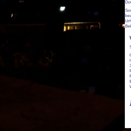
Dow
Sow
bea
Ur
Be