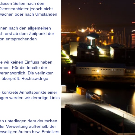
 diesen Seiten nach den
iensteanbieter jedoch nicht
berwachen oder nach Umständen
ionen nach den allgemeinen
ch erst ab dem Zeitpunkt der
von entsprechenden
te wir keinen Einfluss haben.
men. Für die Inhalte der
verantwortlich. Die verlinkten
 überprüft. Rechtswidrige
ne konkrete Anhaltspunkte einer
gen werden wir derartige Links
iten unterliegen dem deutschen
t der Verwertung außerhalb der
eiligen Autors bzw. Erstellers.