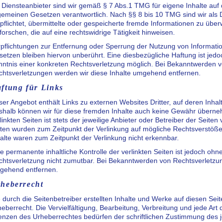
 Diensteanbieter sind wir gemäß § 7 Abs.1 TMG für eigene Inhalte auf
gemeinen Gesetzen verantwortlich. Nach §§ 8 bis 10 TMG sind wir als D
pflichtet, übermittelte oder gespeicherte fremde Informationen zu ü
forschen, die auf eine rechtswidrige Tätigkeit hinweisen.
rpflichtungen zur Entfernung oder Sperrung der Nutzung von Informat
etzen bleiben hiervon unberührt. Eine diesbezügliche Haftung ist jedo
nntnis einer konkreten Rechtsverletzung möglich. Bei Bekanntwerden 
chtsverletzungen werden wir diese Inhalte umgehend entfernen.
ftung für Links
er Angebot enthält Links zu externen Websites Dritter, auf deren Inhal
halb können wir für diese fremden Inhalte auch keine Gewähr überneh
linkten Seiten ist stets der jeweilige Anbieter oder Betreiber der Seiten 
ten wurden zum Zeitpunkt der Verlinkung auf mögliche Rechtsverstöße
alte waren zum Zeitpunkt der Verlinkung nicht erkennbar.
e permanente inhaltliche Kontrolle der verlinkten Seiten ist jedoch oh
htsverletzung nicht zumutbar. Bei Bekanntwerden von Rechtsverletzun
gehend entfernen.
heberrecht
 durch die Seitenbetreiber erstellten Inhalte und Werke auf diesen Se
eberrecht. Die Vervielfältigung, Bearbeitung, Verbreitung und jede Ar
nzen des Urheberrechtes bedürfen der schriftlichen Zustimmung des jew