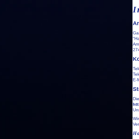
I
A
Gab
"H
Am
27
Ko
Te
Te
E-
St
Die
ht
Un
Wir
Ver
Ha