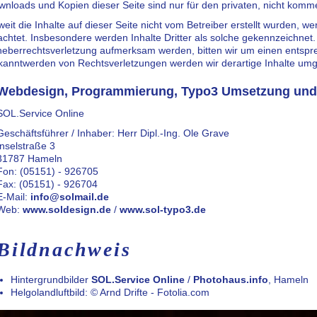
nloads und Kopien dieser Seite sind nur für den privaten, nicht komme
eit die Inhalte auf dieser Seite nicht vom Betreiber erstellt wurden, w
chtet. Insbesondere werden Inhalte Dritter als solche gekennzeichnet. 
heberrechtsverletzung aufmerksam werden, bitten wir um einen entspr
kanntwerden von Rechtsverletzungen werden wir derartige Inhalte um
Webdesign, Programmierung, Typo3 Umsetzung und
SOL.Service Online
Geschäftsführer / Inhaber: Herr Dipl.-Ing. Ole Grave
Inselstraße 3
31787 Hameln
Fon: (05151) - 926705
Fax: (05151) - 926704
E-Mail:
info@solmail.de
Web:
www.soldesign.de
/
www.sol-typo3.de
Bildnachweis
Hintergrundbilder
SOL.Service Online
/
Photohaus.info
, Hameln
Helgolandluftbild: © Arnd Drifte - Fotolia.com