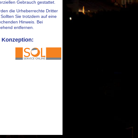
rziellen Gebrauch gestattet.
erden die Urheberrechte Dritter
Sollten Sie trotzdem auf eine
echenden Hinweis. Bei
gehend entfernen.
 Konzeption: