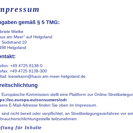
mpressum
ngaben gemäß § 5 TMG:
riele Mielke
aus am Meer" auf Helgoland
 Südstrand 10
498 Helgoland
ntakt:
lefon: +49 4725 8138-0
lefax: +49 4725 8138-300
Mail: loesekann@haus-am-meer-helgoland.de
reitschlichtung
 Europäische Kommission stellt eine Plattform zur Online-Streitbeilegu
tps://ec.europa.eu/consumers/odr
.
sere E-Mail-Adresse finden Sie oben im Impressum.
 sind nicht bereit oder verpflichtet, an Streitbeilegungsverfahren vor ei
braucherschlichtungsstelle teilzunehmen.
ftung für Inhalte